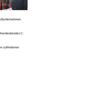
Großunternehmen.
ächendeckendes C-
en zufriedenen